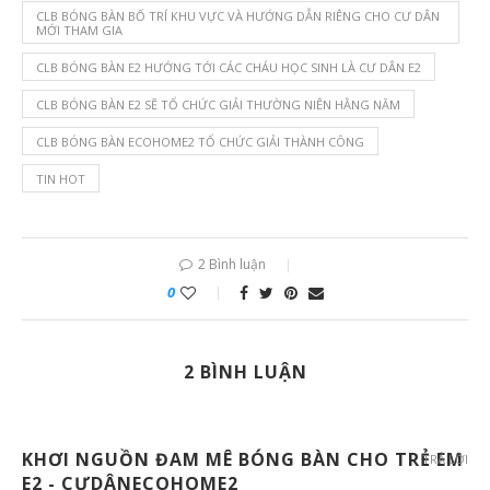
CLB BÓNG BÀN BỐ TRÍ KHU VỰC VÀ HƯỚNG DẪN RIÊNG CHO CƯ DÂN
MỚI THAM GIA
CLB BÓNG BÀN E2 HƯỚNG TỚI CÁC CHÁU HỌC SINH LÀ CƯ DÂN E2
CLB BÓNG BÀN E2 SẼ TỔ CHỨC GIẢI THƯỜNG NIÊN HẰNG NĂM
CLB BÓNG BÀN ECOHOME2 TỔ CHỨC GIẢI THÀNH CÔNG
TIN HOT
2 Bình luận
0
2 BÌNH LUẬN
KHƠI NGUỒN ĐAM MÊ BÓNG BÀN CHO TRẺ EM
TRẢ LỜI
E2 - CƯDÂNECOHOME2