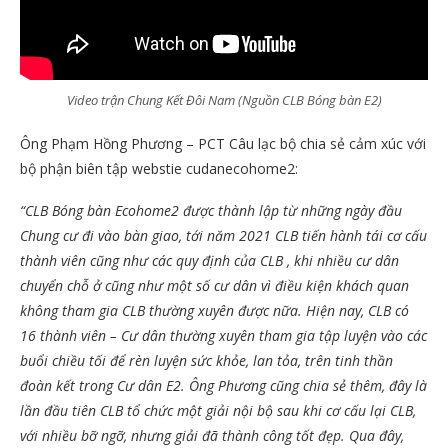
Video trận Chung Kết Đôi Nam (Nguồn CLB Bóng bàn E2)
Ông Phạm Hồng Phương – PCT Câu lạc bộ chia sẻ cảm xúc với
bộ phận biên tập webstie cudanecohome2:
“CLB Bóng bàn Ecohome2 được thành lập từ những ngày đầu
Chung cư đi vào bàn giao, tới năm 2021 CLB tiến hành tái cơ cấu
thành viên cũng như các quy định của CLB , khi nhiều cư dân
chuyển chỗ ở cũng như một số cư dân vì điều kiện khách quan
không tham gia CLB thường xuyên được nữa. Hiện nay, CLB có
16 thành viên – Cư dân thường xuyên tham gia tập luyện vào các
buổi chiều tối để rèn luyện sức khỏe, lan tỏa, trên tinh thần
đoàn kết trong Cư dân E2. Ông Phương cũng chia sẻ thêm, đây là
lần đầu tiên CLB tổ chức một giải nội bộ sau khi cơ cấu lại CLB,
với nhiều bỡ ngỡ, nhưng giải đã thành công tốt đẹp. Qua đây,