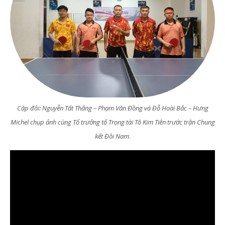
Cặp đôi: Nguyễn Tất Thắng – Phạm Văn Đồng và Đỗ Hoài Bắc – Hưng
Michel chụp ảnh cùng Tổ trưởng tổ Trọng tài Tô Kim Tiên trước trận Chung
kết Đôi Nam
.