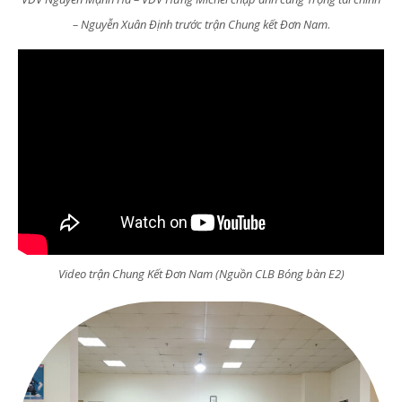
– Nguyễn Xuân Định trước trận Chung kết Đơn Nam
.
Video trận Chung Kết Đơn Nam (Nguồn CLB Bóng bàn E2)