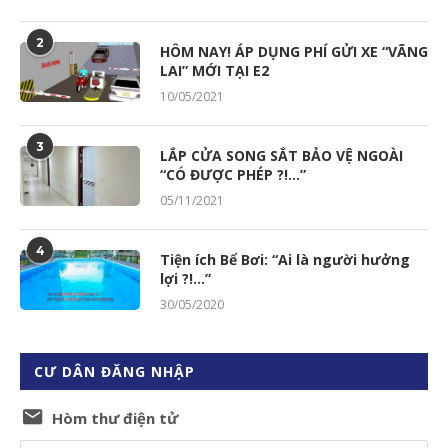
2
HÔM NAY! ÁP DỤNG PHÍ GỬI XE “VÃNG
LAI” MỚI TẠI E2
10/05/2021
3
LẮP CỬA SONG SẮT BẢO VỆ NGOÀI
“CÓ ĐƯỢC PHÉP ?!…”
05/11/2021
4
Tiện ích Bể Bơi: “Ai là người hưởng
lợi ?!…”
30/05/2020
CƯ DÂN ĐĂNG NHẬP
Hòm thư điện tử