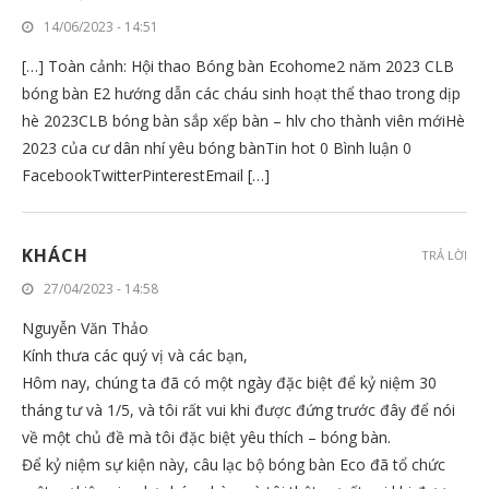
14/06/2023 - 14:51
[…] Toàn cảnh: Hội thao Bóng bàn Ecohome2 năm 2023 CLB
bóng bàn E2 hướng dẫn các cháu sinh hoạt thể thao trong dịp
hè 2023CLB bóng bàn sắp xếp bàn – hlv cho thành viên mớiHè
2023 của cư dân nhí yêu bóng bànTin hot 0 Bình luận 0
FacebookTwitterPinterestEmail […]
KHÁCH
TRẢ LỜI
27/04/2023 - 14:58
Nguyễn Văn Thảo
Kính thưa các quý vị và các bạn,
Hôm nay, chúng ta đã có một ngày đặc biệt để kỷ niệm 30
tháng tư và 1/5, và tôi rất vui khi được đứng trước đây để nói
về một chủ đề mà tôi đặc biệt yêu thích – bóng bàn.
Để kỷ niệm sự kiện này, câu lạc bộ bóng bàn Eco đã tổ chức