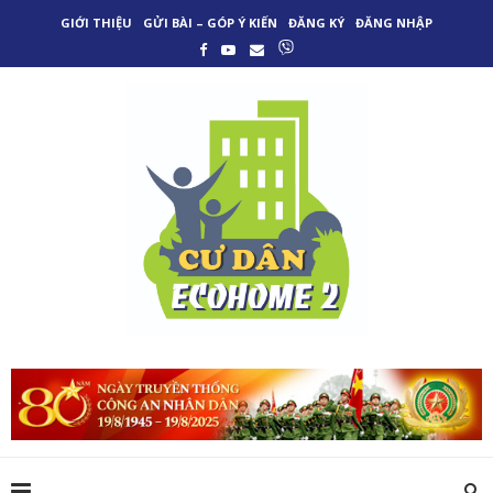
GIỚI THIỆU
GỬI BÀI – GÓP Ý KIẾN
ĐĂNG KÝ
ĐĂNG NHẬP