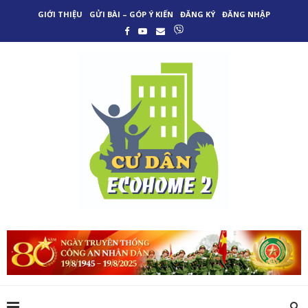
GIỚI THIỆU
GỬI BÀI – GÓP Ý KIẾN
ĐĂNG KÝ
ĐĂNG NHẬP