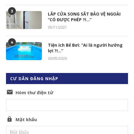
3
LẮP CỬA SONG SẮT BẢO VỆ NGOÀI
“CÓ ĐƯỢC PHÉP ?!…”
05/11/2021
4
Tiện ích Bể Bơi: “Ai là người hưởng
lợi ?!…”
30/05/2020
CƯ DÂN ĐĂNG NHẬP
Hòm thư điện tử
Mật khẩu