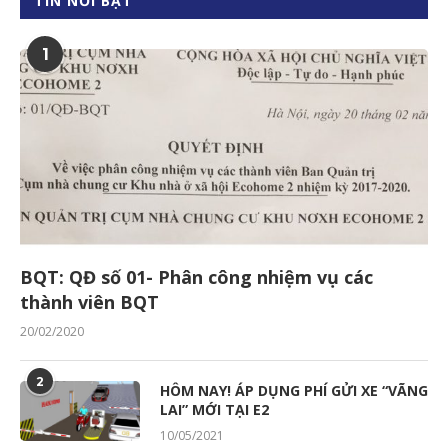
TIN NỔI BẬT
1
BQT: QĐ số 01- Phân công nhiệm vụ các
thành viên BQT
20/02/2020
2
HÔM NAY! ÁP DỤNG PHÍ GỬI XE “VÃNG
LAI” MỚI TẠI E2
10/05/2021