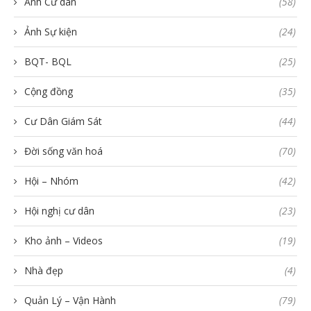
Ảnh Cư dân
(58)
Ảnh Sự kiện
(24)
BQT- BQL
(25)
Cộng đồng
(35)
Cư Dân Giám Sát
(44)
Đời sống văn hoá
(70)
Hội – Nhóm
(42)
Hội nghị cư dân
(23)
Kho ảnh – Videos
(19)
Nhà đẹp
(4)
Quản Lý – Vận Hành
(79)