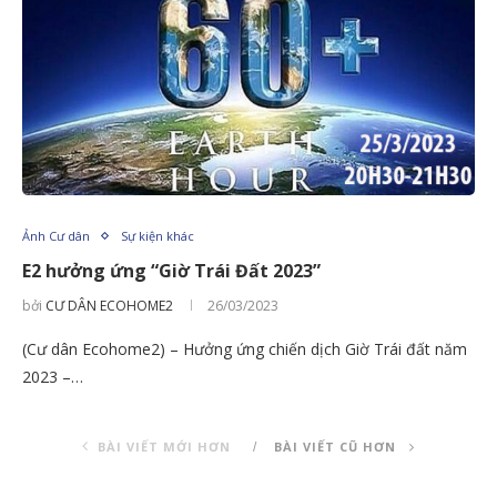
Ảnh Cư dân
Sự kiện khác
E2 hưởng ứng “Giờ Trái Đất 2023”
bởi
CƯ DÂN ECOHOME2
26/03/2023
(Cư dân Ecohome2) – Hưởng ứng chiến dịch Giờ Trái đất năm
2023 –…
BÀI VIẾT MỚI HƠN
BÀI VIẾT CŨ HƠN