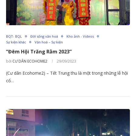
BQT- BQL
Đời sống văn hoá
Kho ảnh - Videos
Sự kiện khác
Văn hoá – Sự kiện
“Đêm Hội Trăng Rằm 2023”
bởi
CƯ DÂN ECOHOME2
29/09/2023
(Cư dân Ecohome2) – Tết Trung thu là một trong những lễ hội
cổ…