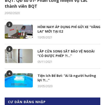
BQT: QĐ số 01- Phân công nhiệm vụ các
thành viên BQT
20/02/2020
2
HÔM NAY! ÁP DỤNG PHÍ GỬI XE “VÃNG
LAI” MỚI TẠI E2
10/05/2021
3
LẮP CỬA SONG SẮT BẢO VỆ NGOÀI
“CÓ ĐƯỢC PHÉP ?!…”
05/11/2021
4
Tiện ích Bể Bơi: “Ai là người hưởng
lợi ?!…”
30/05/2020
CƯ DÂN ĐĂNG NHẬP