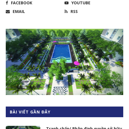
FACEBOOK
YOUTUBE
EMAIL
RSS
BÀI VIẾT GẦN ĐÂY
Tranh chấp/ Phân định quyền sở hữu