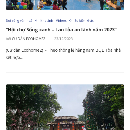
Đời sống văn hoá
Kho ảnh - Videos
Sự kiện khác
“Hội chợ Sống xanh – Lan tỏa an lành năm 2023”
bởi
CƯ DÂN ECOHOME2
23/12/2023
(Cư dân Ecohome2) – Theo thông lệ hằng năm BQL Tòa nhà
kết hợp…