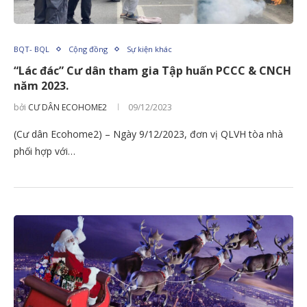
BQT- BQL
Cộng đồng
Sự kiện khác
“Lác đác” Cư dân tham gia Tập huấn PCCC & CNCH
năm 2023.
bởi
CƯ DÂN ECOHOME2
09/12/2023
(Cư dân Ecohome2) – Ngày 9/12/2023, đơn vị QLVH tòa nhà
phối hợp với…