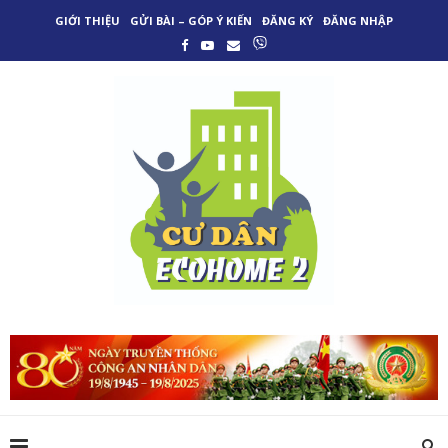
GIỚI THIỆU
GỬI BÀI – GÓP Ý KIẾN
ĐĂNG KÝ
ĐĂNG NHẬP