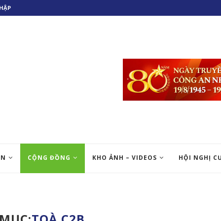
HẬP
ỆN
CỘNG ĐỒNG
KHO ẢNH – VIDEOS
HỘI NGHỊ C
MỤC:
TOÀ C2B