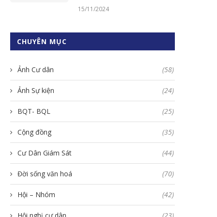
15/11/2024
CHUYÊN MỤC
Ảnh Cư dân
(58)
Ảnh Sự kiện
(24)
BQT- BQL
(25)
Cộng đồng
(35)
Cư Dân Giám Sát
(44)
Đời sống văn hoá
(70)
Hội – Nhóm
(42)
Hội nghị cư dân
(23)