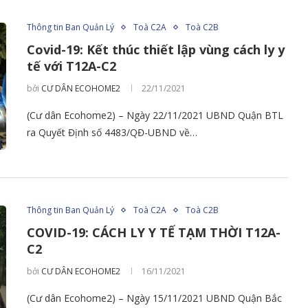
Thông tin Ban Quản Lý
Toà C2A
Toà C2B
Covid-19: Kết thúc thiết lập vùng cách ly y
tế với T12A-C2
bởi
CƯ DÂN ECOHOME2
22/11/2021
(Cư dân Ecohome2) – Ngày 22/11/2021 UBND Quận BTL
ra Quyết Định số 4483/QĐ-UBND về…
Thông tin Ban Quản Lý
Toà C2A
Toà C2B
COVID-19: CÁCH LY Y TẾ TẠM THỜI T12A-
C2
bởi
CƯ DÂN ECOHOME2
16/11/2021
(Cư dân Ecohome2) – Ngày 15/11/2021 UBND Quận Bắc