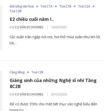
Đời sống văn hoá
Toà C1A
Toà C1B
Toà C2A
Toà C2B
E2 chiều cuối năm !..
bởi
CƯ DÂN ECOHOME2
10/02/2021
Sắc xuân tràn ngập nơi nơi, hơi thở mùa xuân như len lỏi
tới…
Cộng đồng
Toà C2B
Giáng sinh của những Nghệ sĩ nhí Tầng
8C2B
bởi
CƯ DÂN ECOHOME2
25/12/2020
Để có được 3’30s cho một tiết mục văn nghệ biểu diễn
trong Sự…