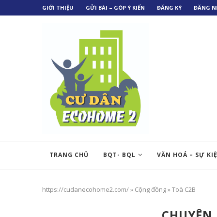
GIỚI THIỆU
GỬI BÀI – GÓP Ý KIẾN
ĐĂNG KÝ
ĐĂNG N
TRANG CHỦ
BQT- BQL
VĂN HOÁ – SỰ KI
https://cudanecohome2.com/
»
Cộng đồng
»
Toà C2B
CHUYÊN 