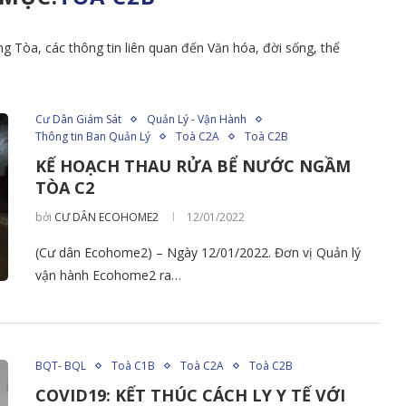
ng Tòa, các thông tin liên quan đến Văn hóa, đời sống, thể
Cư Dân Giám Sát
Quản Lý - Vận Hành
Thông tin Ban Quản Lý
Toà C2A
Toà C2B
KẾ HOẠCH THAU RỬA BỂ NƯỚC NGẦM
TÒA C2
bởi
CƯ DÂN ECOHOME2
12/01/2022
(Cư dân Ecohome2) – Ngày 12/01/2022. Đơn vị Quản lý
vận hành Ecohome2 ra…
BQT- BQL
Toà C1B
Toà C2A
Toà C2B
COVID19: KẾT THÚC CÁCH LY Y TẾ VỚI