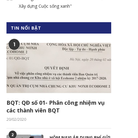
Xây dựng Cuộc sống xanh"
TIN NỔI BẬT
1
BQT: QĐ số 01- Phân công nhiệm vụ
các thành viên BQT
20/02/2020
2
HÔM NAY! ÁP DỤNG PHÍ GỬI