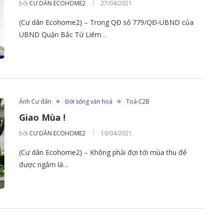
bởi
CƯ DÂN ECOHOME2
27/04/2021
(Cư dân Ecohome2) – Trong QĐ số 779/QĐ-UBND của
UBND Quận Bắc Từ Liêm…
Ảnh Cư dân
Đời sống văn hoá
Toà C2B
Giao Mùa !
bởi
CƯ DÂN ECOHOME2
19/04/2021
(Cư dân Ecohome2) – Không phải đợi tới mùa thu để
được ngắm lá…