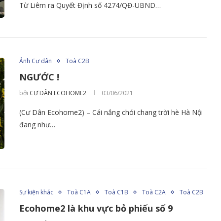
Từ Liêm ra Quyết Định số 4274/QĐ-UBND…
Ảnh Cư dân
Toà C2B
NGƯỚC !
bởi
CƯ DÂN ECOHOME2
03/06/2021
(Cư Dân Ecohome2) – Cái nắng chói chang trời hè Hà Nội
đang như…
Sự kiện khác
Toà C1A
Toà C1B
Toà C2A
Toà C2B
Ecohome2 là khu vực bỏ phiếu số 9