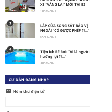
XE “VÃNG LAI” MỚI TẠI E2
10/05/2021
3
LẮP CỬA SONG SẮT BẢO VỆ
NGOÀI “CÓ ĐƯỢC PHÉP ?!…”
05/11/2021
4
Tiện ích Bể Bơi: “Ai là người
hưởng lợi ?!…”
30/05/2020
CƯ DÂN ĐĂNG NHẬP
Hòm thư điện tử