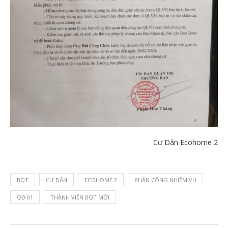
Cư Dân Ecohome 2
BQT
CƯ DÂN
ECOHOME 2
PHÂN CÔNG NHIỆM VỤ
QĐ 01
THÀNH VIÊN BQT MỚI