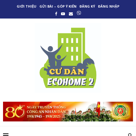
GIỚI THIỆU
GỬI BÀI – GÓP Ý KIẾN
ĐĂNG KÝ
ĐĂNG NHẬP