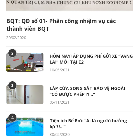
BQT: QĐ số 01- Phân công nhiệm vụ các
thành viên BQT
20/02/2020
2
HÔM NAY! ÁP DỤNG PHÍ GỬI XE “VÃNG
LAI” MỚI TẠI E2
10/05/2021
3
LẮP CỬA SONG SẮT BẢO VỆ NGOÀI
“CÓ ĐƯỢC PHÉP ?!…”
05/11/2021
4
Tiện ích Bể Bơi: “Ai là người hưởng
lợi ?!…”
30/05/2020