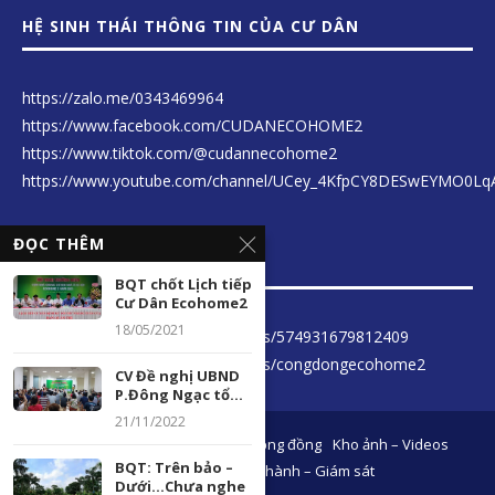
HỆ SINH THÁI THÔNG TIN CỦA CƯ DÂN
https://zalo.me/0343469964
https://www.facebook.com/CUDANECOHOME2
https://www.tiktok.com/@cudannecohome2
https://www.youtube.com/channel/UCey_4KfpCY8DESwEYMO0Lq
ĐỌC THÊM
LIÊN KẾT THÔNG TIN
BQT chốt Lịch tiếp
Cư Dân Ecohome2
18/05/2021
https://www.facebook.com/groups/574931679812409
https://www.facebook.com/groups/congdongecohome2
CV Đề nghị UBND
P.Đông Ngạc tổ...
21/11/2022
BQT- BQL
Văn hoá – Sự kiện
Cộng đồng
Kho ảnh – Videos
BQT: Trên bảo –
Hội nghị cư dân
Vận hành – Giám sát
Dưới…Chưa nghe