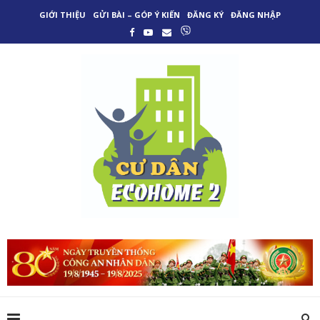
GIỚI THIỆU
GỬI BÀI – GÓP Ý KIẾN
ĐĂNG KÝ
ĐĂNG NHẬP