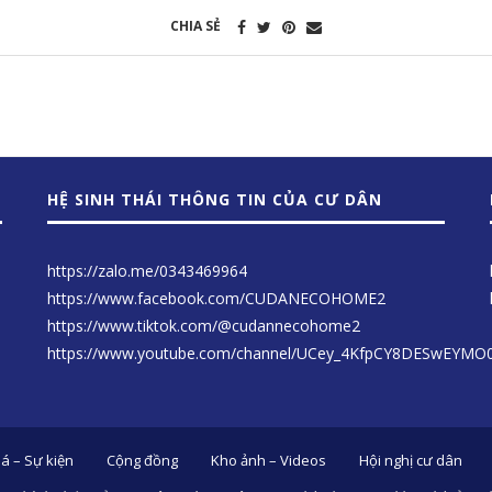
CHIA SẺ
HỆ SINH THÁI THÔNG TIN CỦA CƯ DÂN
https://zalo.me/0343469964
https://www.facebook.com/CUDANECOHOME2
https://www.tiktok.com/@cudannecohome2
https://www.youtube.com/channel/UCey_4KfpCY8DESwEYMO
á – Sự kiện
Cộng đồng
Kho ảnh – Videos
Hội nghị cư dân