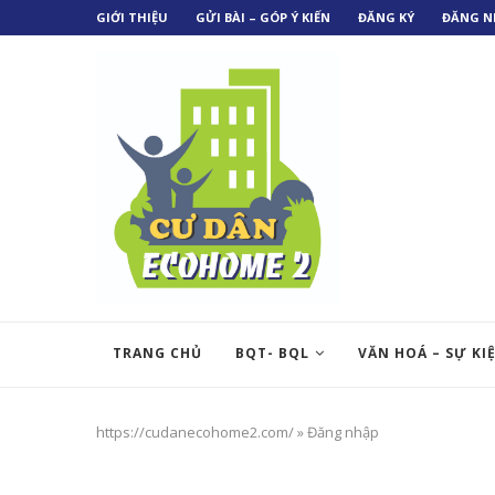
GIỚI THIỆU
GỬI BÀI – GÓP Ý KIẾN
ĐĂNG KÝ
ĐĂNG N
TRANG CHỦ
BQT- BQL
VĂN HOÁ – SỰ KI
https://cudanecohome2.com/
»
Đăng nhập