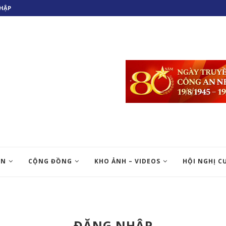
HẬP
ỆN
CỘNG ĐỒNG
KHO ẢNH – VIDEOS
HỘI NGHỊ C
ĐĂNG NHẬP