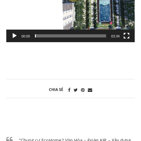
00:00
03:34
CHIA SẺ
"Chung cư EcoHome2 Văn Hóa – Đoàn Kết – Xây dựng