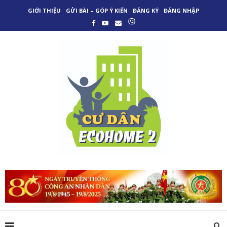
GIỚI THIỆU
GỬI BÀI – GÓP Ý KIẾN
ĐĂNG KÝ
ĐĂNG NHẬP