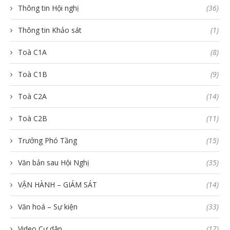
Thông tin Hội nghị
(36)
Thông tin Khảo sát
(1)
Toà C1A
(8)
Toà C1B
(9)
Toà C2A
(14)
Toà C2B
(11)
Trưởng Phó Tầng
(15)
Văn bản sau Hội Nghị
(35)
VẬN HÀNH – GIÁM SÁT
(14)
Văn hoá – Sự kiện
(33)
Video Cư dân
(17)