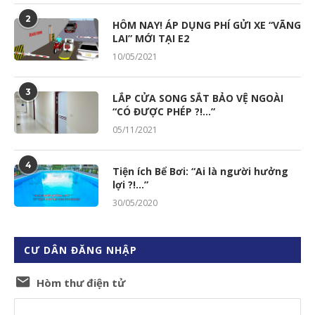
2
HÔM NAY! ÁP DỤNG PHÍ GỬI XE “VÃNG
LAI” MỚI TẠI E2
10/05/2021
3
LẮP CỬA SONG SẮT BẢO VỆ NGOÀI
“CÓ ĐƯỢC PHÉP ?!…”
05/11/2021
4
Tiện ích Bể Bơi: “Ai là người hưởng
lợi ?!…”
30/05/2020
CƯ DÂN ĐĂNG NHẬP
Hòm thư điện tử