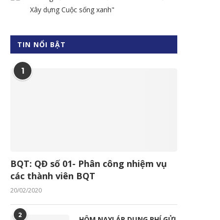
Xây dựng Cuộc sống xanh"
TIN NỔI BẬT
1
BQT: QĐ số 01- Phân công nhiệm vụ
các thành viên BQT
20/02/2020
2
HÔM NAY! ÁP DỤNG PHÍ GỬI