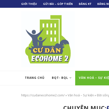
GIỚI THIỆU
GỬI BÀI – GÓP Ý KIẾN
ĐĂNG KÝ
ĐĂNG N
TRANG CHỦ
BQT- BQL
VĂN HOÁ – SỰ KI
https://cudanecohome2.com/
»
Văn hoá – Sự kiện
»
Đời sốn
CHUYÊN MỤC: