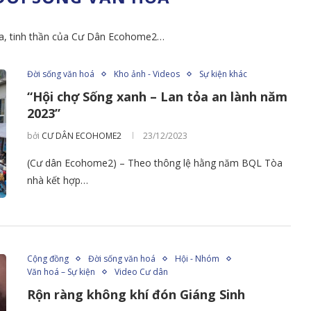
hóa, tinh thần của Cư Dân Ecohome2…
Đời sống văn hoá
Kho ảnh - Videos
Sự kiện khác
“Hội chợ Sống xanh – Lan tỏa an lành năm
2023”
bởi
CƯ DÂN ECOHOME2
23/12/2023
(Cư dân Ecohome2) – Theo thông lệ hằng năm BQL Tòa
nhà kết hợp…
Cộng đồng
Đời sống văn hoá
Hội - Nhóm
Văn hoá – Sự kiện
Video Cư dân
Rộn ràng không khí đón Giáng Sinh