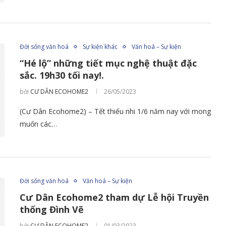
Đời sống văn hoá
Sự kiện khác
Văn hoá – Sự kiện
“Hé lộ” những tiết mục nghệ thuật đặc
sắc. 19h30 tối nay!.
bởi
CƯ DÂN ECOHOME2
26/05/2023
(Cư Dân Ecohome2) – Tết thiếu nhi 1/6 năm nay với mong
muốn các…
Đời sống văn hoá
Văn hoá – Sự kiện
Cư Dân Ecohome2 tham dự Lễ hội Truyền
thống Đình Vẽ
bởi
CƯ DÂN ECOHOME2
01/03/2023