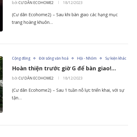
bởi
CƯ DÂN ECOHOME2
18/12/2023
(Cư dân Ecohome2) – Sau khi bàn giao các hạng mục
trang hoàng khuôn…
Cộng đồng
Đời sống văn hoá
Hội - Nhóm
Sự kiện khác
Hoàn thiện trước giờ G để bàn giao!…
bởi
CƯ DÂN ECOHOME2
18/12/2023
(Cư dân Ecohome2) – Sau 1 tuần nỗ lực triển khai, với sự
tận…