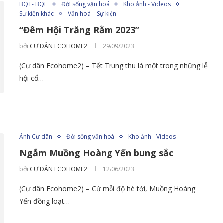
BQT- BQL
Đời sống văn hoá
Kho ảnh - Videos
Sự kiện khác
Văn hoá – Sự kiện
“Đêm Hội Trăng Rằm 2023”
bởi
CƯ DÂN ECOHOME2
29/09/2023
(Cư dân Ecohome2) – Tết Trung thu là một trong những lễ
hội cổ…
Ảnh Cư dân
Đời sống văn hoá
Kho ảnh - Videos
Ngắm Muồng Hoàng Yến bung sắc
bởi
CƯ DÂN ECOHOME2
12/06/2023
(Cư dân Ecohome2) – Cứ mỗi độ hè tới, Muồng Hoàng
Yến đồng loạt…