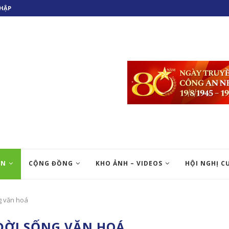
HẬP
ỆN
CỘNG ĐỒNG
KHO ẢNH – VIDEOS
HỘI NGHỊ C
g văn hoá
ĐỜI SỐNG VĂN HOÁ