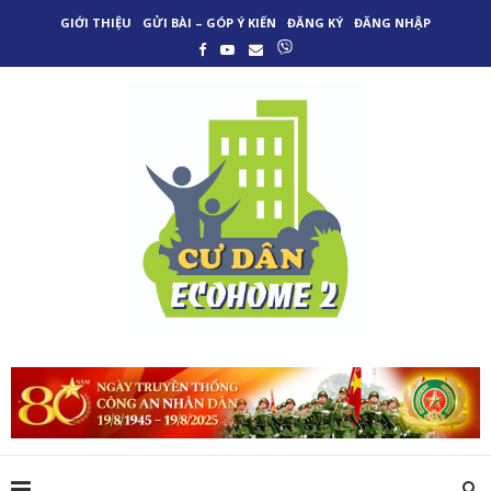
GIỚI THIỆU
GỬI BÀI – GÓP Ý KIẾN
ĐĂNG KÝ
ĐĂNG NHẬP