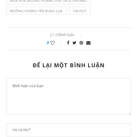
MÙA HOA MUỒNG HOÀNG YẾN TẠI ECOHOME2
MUỒNG HOÀNG YẾN BUNG LỤA
TIN HOT
0 Bình luận
0
ĐỂ LẠI MỘT BÌNH LUẬN