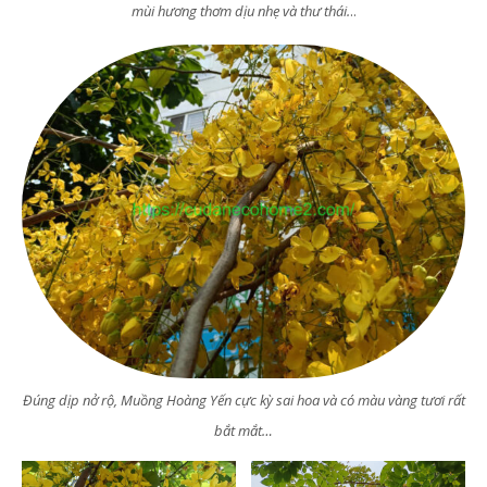
mùi hương thơm dịu nhẹ và thư thái.
..
Đúng dịp nở rộ, Muồng Hoàng Yến cực kỳ sai hoa và có màu vàng tươi rất
bắt mắt…