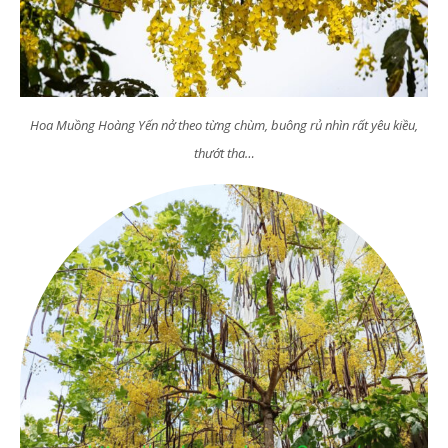
Hoa Muồng Hoàng Yến nở theo từng chùm, buông rủ nhìn rất yêu kiều,
thướt tha…