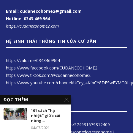
Email: cudanecohome2@gmail.com
Hotline:
0343.469.964
https://cudanecohome2.com
HỆ SINH THÁI THÔNG TIN CỦA CƯ DÂN
https://zalo.me/0343469964
https://www.facebook.com/CUDANECOHOME2
https://www.tiktok.com/@cudannecohome2
https://www.youtube.com/channel/UCey_4KfpCY8DESwEYMO0Lq
ĐỌC THÊM
LIÊN KẾT THÔNG TIN
101 cách “hạ
nhiệt” giữa cái
nóng...
https://www.facebook.com/groups/574931679812409
04/07/2021
https://www.facebook.com/groups/congdongecohome2