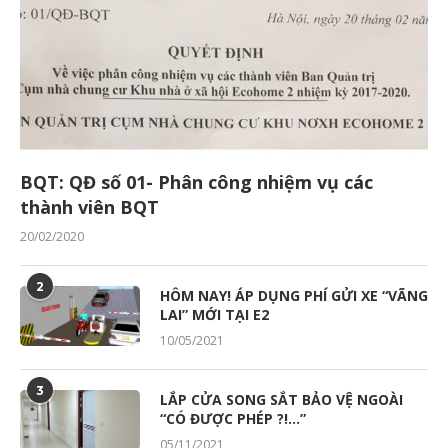
BQT: QĐ số 01- Phân công nhiệm vụ các
thành viên BQT
20/02/2020
2
HÔM NAY! ÁP DỤNG PHÍ GỬI XE “VÃNG
LAI” MỚI TẠI E2
10/05/2021
3
LẮP CỬA SONG SẮT BẢO VỆ NGOÀI
“CÓ ĐƯỢC PHÉP ?!…”
05/11/2021