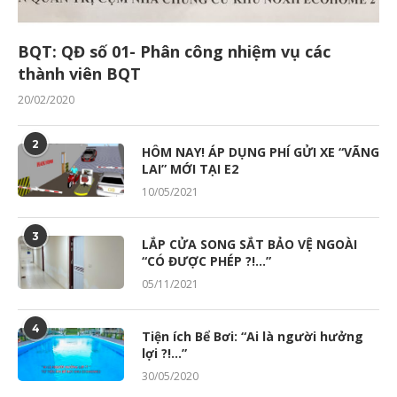
BQT: QĐ số 01- Phân công nhiệm vụ các
thành viên BQT
20/02/2020
2
HÔM NAY! ÁP DỤNG PHÍ GỬI XE “VÃNG
LAI” MỚI TẠI E2
10/05/2021
3
LẮP CỬA SONG SẮT BẢO VỆ NGOÀI
“CÓ ĐƯỢC PHÉP ?!…”
05/11/2021
4
Tiện ích Bể Bơi: “Ai là người hưởng
lợi ?!…”
30/05/2020