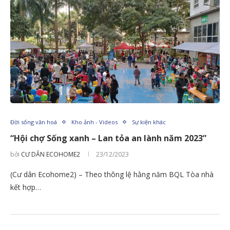
Đời sống văn hoá
Kho ảnh - Videos
Sự kiện khác
“Hội chợ Sống xanh – Lan tỏa an lành năm 2023”
bởi
CƯ DÂN ECOHOME2
23/12/2023
(Cư dân Ecohome2) – Theo thông lệ hằng năm BQL Tòa nhà
kết hợp…