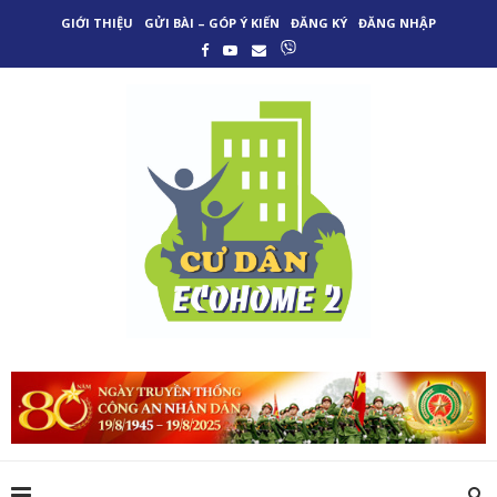
GIỚI THIỆU
GỬI BÀI – GÓP Ý KIẾN
ĐĂNG KÝ
ĐĂNG NHẬP