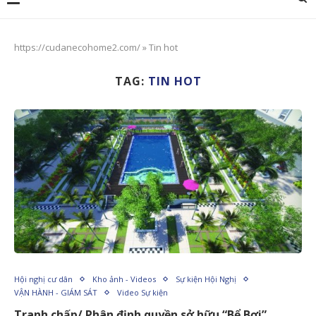
https://cudanecohome2.com/
»
Tin hot
TAG:
TIN HOT
Hội nghị cư dân
Kho ảnh - Videos
Sự kiện Hội Nghị
VẬN HÀNH - GIÁM SÁT
Video Sự kiện
Tranh chấp/ Phân định quyền sở hữu “Bể Bơi”