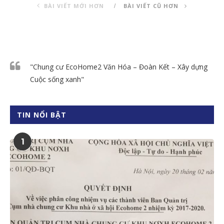
BÀI VIẾT MỚI HƠN
BÀI VIẾT CŨ HƠN
"Chung cư EcoHome2 Văn Hóa – Đoàn Kết – Xây dựng
Cuộc sống xanh"
TIN NỔI BẬT
1