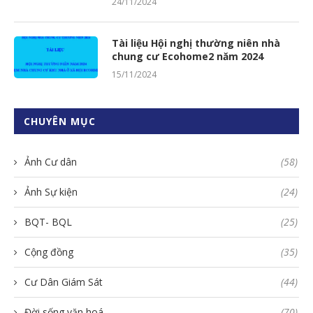
24/11/2024
Tài liệu Hội nghị thường niên nhà
chung cư Ecohome2 năm 2024
15/11/2024
CHUYÊN MỤC
Ảnh Cư dân
(58)
Ảnh Sự kiện
(24)
BQT- BQL
(25)
Cộng đồng
(35)
Cư Dân Giám Sát
(44)
Đời sống văn hoá
(70)