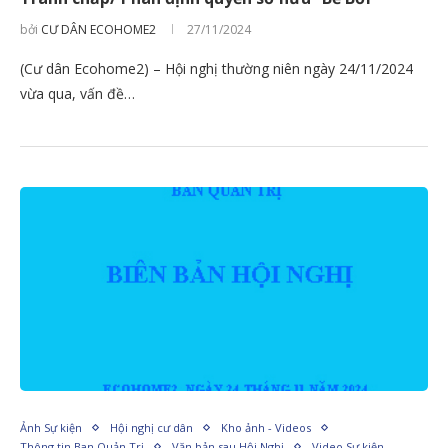
bởi
CƯ DÂN ECOHOME2
27/11/2024
(Cư dân Ecohome2) – Hội nghị thường niên ngày 24/11/2024
vừa qua, vấn đề…
Ảnh Sự kiện
Hội nghị cư dân
Kho ảnh - Videos
Thông tin Ban Quản Trị
Văn bản sau Hội Nghị
Video Sự kiện