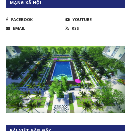
MẠNG XÃ HỘI
FACEBOOK
YOUTUBE
EMAIL
RSS
BÀI VIẾT GẦN ĐÂY