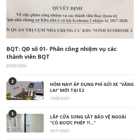
BQT: QĐ số 01- Phân công nhiệm vụ các
thành viên BQT
20/02/2020
2
HÔM NAY! ÁP DỤNG PHÍ GỬI XE “VÃNG
LAI” MỚI TẠI E2
10/05/2021
3
LẮP CỬA SONG SẮT BẢO VỆ NGOÀI
“CÓ ĐƯỢC PHÉP ?!…”
05/11/2021