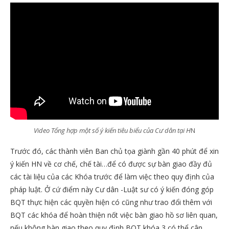
Video Tổng hợp một số ý kiến tiêu biểu của Cư dân tại H
N
Trước đó, các thành viên Ban chủ tọa giành gần 40 phút để xin
ý kiến HN về cơ chế, chế tài…để có được sự bàn giao đầy đủ
các tài liệu của các Khóa trước để làm việc theo quy định của
pháp luật. Ở cứ điểm này Cư dân -Luật sư có ý kiến đóng góp
BQT thực hiện các quyền hiện có cũng như trao đổi thêm với
BQT các khóa để hoàn thiện nốt việc bàn giao hồ sơ liên quan,
nếu không bàn giao theo quy định BQT khóa 3 có thể cân