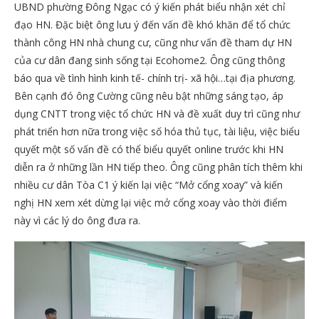
UBND phường Đông Ngạc có ý kiến phát biểu nhận xét chỉ
đạo HN. Đặc biệt ông lưu ý đến vấn đề khó khăn để tổ chức
thành công HN nhà chung cư, cũng như vấn đề tham dự HN
của cư dân đang sinh sống tại Ecohome2. Ông cũng thông
báo qua về tình hình kinh tế- chính trị- xã hội…tại địa phương.
Bên cạnh đó ông Cường cũng nêu bật những sáng tạo, áp
dụng CNTT trong việc tổ chức HN và đề xuất duy trì cũng như
phát triển hơn nữa trong việc số hóa thủ tục, tài liệu, việc biểu
quyết một số vấn đề có thể biểu quyết online trước khi HN
diễn ra ở những lần HN tiếp theo. Ông cũng phân tích thêm khi
nhiều cư dân Tòa C1 ý kiến lại việc “Mở cổng xoay” và kiến
nghị HN xem xét dừng lại việc mở cổng xoay vào thời điểm
này vì các lý do ông đưa ra.