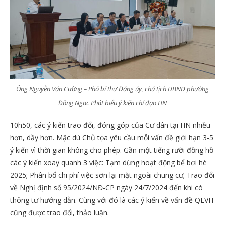
Ông Nguyễn Văn Cường – Phó bí thư Đảng ủy, chủ tịch UBND phường
Đông Ngạc Phát biểu ý kiến chỉ đạo HN
10h50, các ý kiến trao đổi, đóng góp của Cư dân tại HN nhiều
hơn, dầy hơn. Mặc dù Chủ tọa yêu cầu mỗi vấn đề giới hạn 3-5
ý kiến vì thời gian không cho phép. Gần một tiếng rưỡi đồng hồ
các ý kiến xoay quanh 3 việc: Tạm dừng hoạt động bể bơi hè
2025; Phân bổ chi phí việc sơn lại mặt ngoài chung cư; Trao đổi
về Nghị định số 95/2024/NĐ-CP ngày 24/7/2024 đến khi có
thông tư hướng dẫn. Cùng với đó là các ý kiến về vấn đề QLVH
cũng được trao đổi, thảo luận.