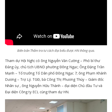
Biên bản Thẩm tra tư cách đại biểu được HN thông qua.
Tham dự Hội Nghị có ông Nguyễn Văn Cường – Phó bí thư
Đảng ủy, chủ tịch UBND phường Đông Ngạc; Ông Đặng Trần
Mạnh – Tổ trưởng Tổ Dân phố Đông Ngạc 7; ông Phạm Khánh
Dương – Trợ Lý. TGĐ, bà Công Thị Phương Thúy – Giám đốc
Nhân sự , ông Nguyễn Hữu Thành – đại diện Chủ đầu Tư và
Đại diện Công ty ECL cùng tham dự HN.