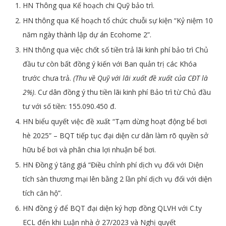
HN Thông qua Kế hoạch chi Quỹ bảo trì.
HN thông qua Kế hoạch tổ chức chuỗi sự kiện “Kỷ niệm 10
năm ngày thành lập dự án Ecohome 2”.
HN thông qua việc chốt số tiền trả lãi kinh phí bảo trì Chủ
đầu tư còn bất đồng ý kiến với Ban quản trị các Khóa
trước chưa trả.
(Thu về Quỹ với lãi xuất đề xuất của CĐT là
2%)
. Cư dân đồng ý thu tiền lãi kinh phí Bảo trì từ Chủ đầu
tư với số tiền: 155.090.450 đ.
HN biểu quyết việc đề xuất “Tạm dừng hoạt động bể bơi
hè 2025” – BQT tiếp tục đại diện cư dân làm rõ quyền sở
hữu bể bơi và phân chia lợi nhuận bể bơi.
HN Đồng ý tăng giá “Điều chỉnh phí dịch vụ đối với Diện
tích sàn thương mại lên bằng 2 lần phí dịch vụ đối với diện
tích căn hộ”.
HN đồng ý để BQT đại diện ký hợp đồng QLVH với C.ty
ECL đến khi Luận nhà ở 27/2023 và Nghị quyết