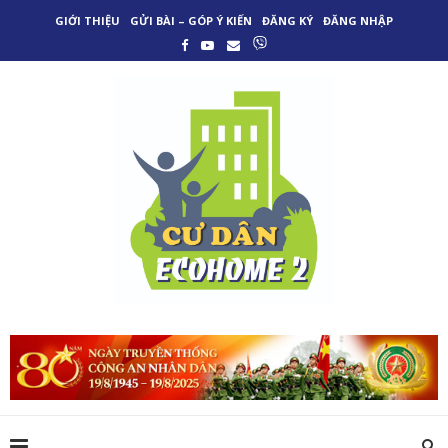
GIỚI THIỆU
GỬI BÀI – GÓP Ý KIẾN
ĐĂNG KÝ
ĐĂNG NHẬP