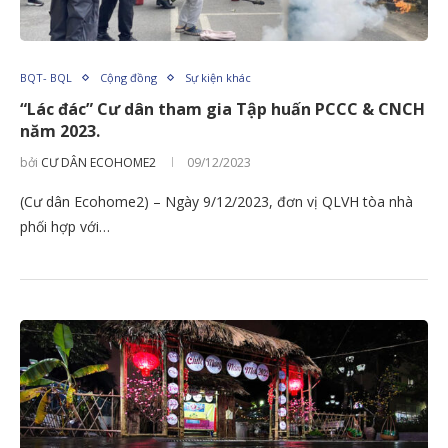
BQT- BQL
Cộng đồng
Sự kiện khác
“Lác đác” Cư dân tham gia Tập huấn PCCC & CNCH
năm 2023.
bởi
CƯ DÂN ECOHOME2
09/12/2023
(Cư dân Ecohome2) – Ngày 9/12/2023, đơn vị QLVH tòa nhà
phối hợp với…