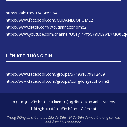
https://zalo.me/0343469964
https://www.facebook.com/CUDANECOHOME2
https://www.tiktok.com/@cudannecohome2
https://www.youtube.com/channel/UCey_4KfpCY8DESwEYMO0Lq
LIÊN KẾT THÔNG TIN
https://www.facebook.com/groups/574931679812409
https://www.facebook.com/groups/congdongecohome2
BQT- BQL
Văn hoá – Sự kiện
Cộng đồng
Kho ảnh – Videos
Hội nghị cư dân
Vận hành – Giám sát
Trang thông tin chính thức Của Cư Dân - Vì Cư Dân Cụm nhà chung cư, khu
nhà ở xã hội Ecohome2.