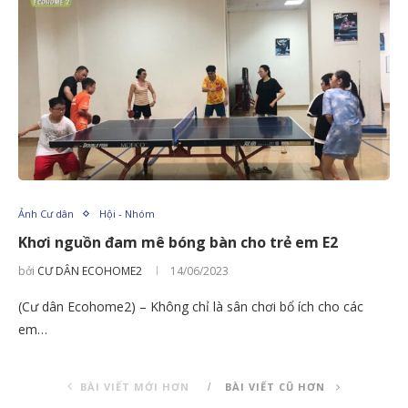
Ảnh Cư dân
Hội - Nhóm
Khơi nguồn đam mê bóng bàn cho trẻ em E2
bởi
CƯ DÂN ECOHOME2
14/06/2023
(Cư dân Ecohome2) – Không chỉ là sân chơi bổ ích cho các
em…
BÀI VIẾT MỚI HƠN
BÀI VIẾT CŨ HƠN