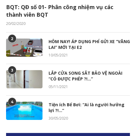
BQT: QĐ số 01- Phân công nhiệm vụ các
thành viên BQT
20/02/2020
2
HÔM NAY! ÁP DỤNG PHÍ GỬI XE “VÃNG
LAI” MỚI TẠI E2
10/05/2021
3
LẮP CỬA SONG SẮT BẢO VỆ NGOÀI
“CÓ ĐƯỢC PHÉP ?!…”
05/11/2021
4
Tiện ích Bể Bơi: “Ai là người hưởng
lợi ?!…”
30/05/2020