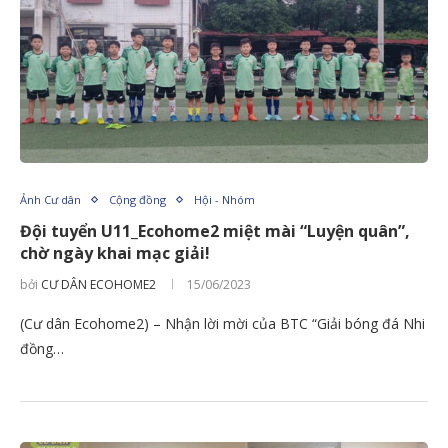
Ảnh Cư dân
Cộng đồng
Hội - Nhóm
Đội tuyển U11_Ecohome2 miệt mài “Luyện quân”,
chờ ngày khai mạc giải!
bởi
CƯ DÂN ECOHOME2
15/06/2023
(Cư dân Ecohome2) – Nhận lời mời của BTC “Giải bóng đá Nhi
đồng…