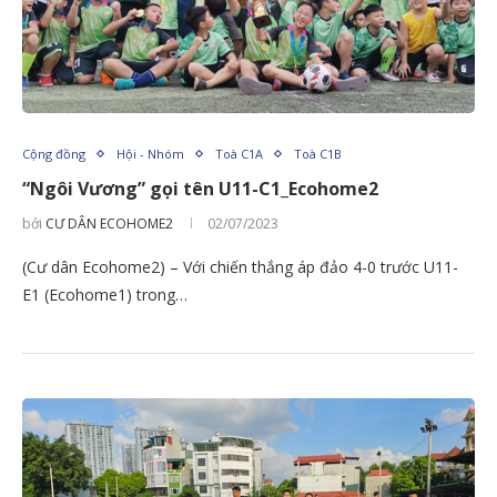
Cộng đồng
Hội - Nhóm
Toà C1A
Toà C1B
“Ngôi Vương” gọi tên U11-C1_Ecohome2
bởi
CƯ DÂN ECOHOME2
02/07/2023
(Cư dân Ecohome2) – Với chiến thắng áp đảo 4-0 trước U11-
E1 (Ecohome1) trong…