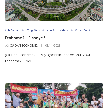
Ảnh Cư dân
Cộng đồng
Kho ảnh - Videos
Video Cư dân
Ecohome2… Fisheye !…
bởi
CƯ DÂN ECOHOME2
01/11/2023
(Cư Dân Ecohome2) – Một góc nhìn khác về Khu NOXH
Ecohome2 – Nơi…