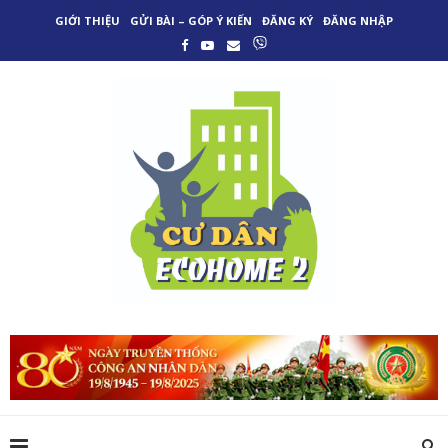
GIỚI THIỆU
GỬI BÀI – GÓP Ý KIẾN
ĐĂNG KÝ
ĐĂNG NHẬP