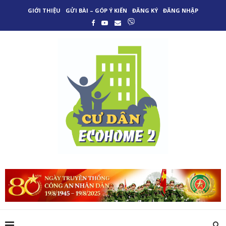
GIỚI THIỆU
GỬI BÀI – GÓP Ý KIẾN
ĐĂNG KÝ
ĐĂNG NHẬP