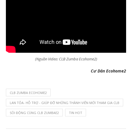
(Nguồn Video: CLB Zumba Ecohome2)
Cư Dân Ecohome2
CLB ZUMBA ECOHOME2
LAN TỎA- HỖ TRỢ - GIÚP ĐỠ NHỮNG THÀNH VIÊN MỚI THAM GIA CLB
SÔI ĐỘNG CÙNG CLB ZUMBAE2
TIN HOT