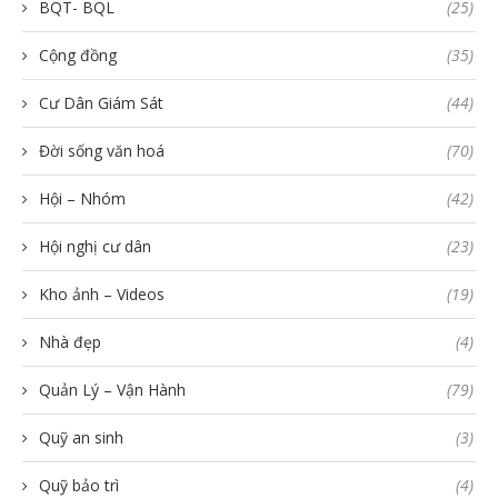
BQT- BQL
(25)
Cộng đồng
(35)
Cư Dân Giám Sát
(44)
Đời sống văn hoá
(70)
Hội – Nhóm
(42)
Hội nghị cư dân
(23)
Kho ảnh – Videos
(19)
Nhà đẹp
(4)
Quản Lý – Vận Hành
(79)
Quỹ an sinh
(3)
Quỹ bảo trì
(4)