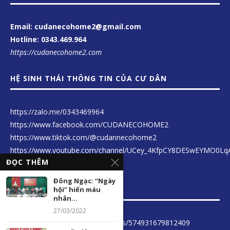
Email: cudanecohome2@gmail.com
Hotline:
0343.469.964
https://cudanecohome2.com
HỆ SINH THÁI THÔNG TIN CỦA CƯ DÂN
https://zalo.me/0343469964
https://www.facebook.com/CUDANECOHOME2
https://www.tiktok.com/@cudannecohome2
https://www.youtube.com/channel/UCey_4KfpCY8DESwEYMO0Lq
ĐỌC THÊM
Đông Ngạc: “Ngày
LIÊN KẾT THÔNG TIN
hội” hiến máu
nhân...
27/03/2022
https://www.facebook.com/groups/574931679812409