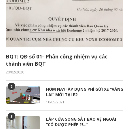
BQT: QĐ số 01- Phân công nhiệm vụ các
thành viên BQT
20/02/2020
2
HÔM NAY! ÁP DỤNG PHÍ GỬI XE “VÃNG
LAI” MỚI TẠI E2
10/05/2021
3
LẮP CỬA SONG SẮT BẢO VỆ NGOÀI
“CÓ ĐƯỢC PHÉP ?!…”