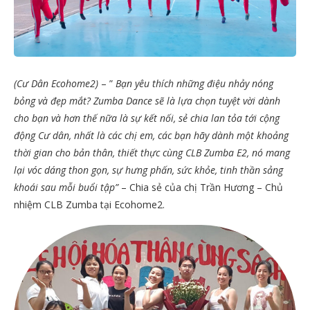
(Cư Dân Ecohome2)
– ”
Bạn yêu thích những điệu nhảy nóng
bỏng và đẹp mắt? Zumba Dance sẽ là lựa chọn tuyệt vời dành
cho bạn và hơn thế nữa là sự kết nối, sẻ chia lan tỏa tới cộng
động Cư dân, nhất là các chị em, các bạn hãy dành một khoảng
thời gian cho bản thân, thiết thực cùng CLB Zumba E2, nó mang
lại vóc dáng thon gọn, sự hưng phấn, sức khỏe, tinh thần sảng
khoái sau mỗi buổi tập”
– Chia sẻ của chị Trần Hương – Chủ
nhiệm CLB Zumba tại Ecohome2.