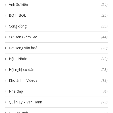
Ảnh Sự kiện
(24)
BQT- BQL
(25)
Cộng đồng
(35)
Cư Dân Giám Sát
(44)
Đời sống văn hoá
(70)
Hội – Nhóm
(42)
Hội nghị cư dân
(23)
Kho ảnh – Videos
(19)
Nhà đẹp
(4)
Quản Lý – Vận Hành
(79)
Quỹ an sinh
(3)