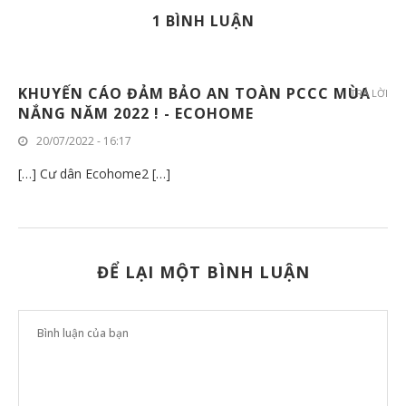
1 BÌNH LUẬN
KHUYẾN CÁO ĐẢM BẢO AN TOÀN PCCC MÙA
TRẢ LỜI
NẮNG NĂM 2022 ! - ECOHOME
20/07/2022 - 16:17
[…] Cư dân Ecohome2 […]
ĐỂ LẠI MỘT BÌNH LUẬN