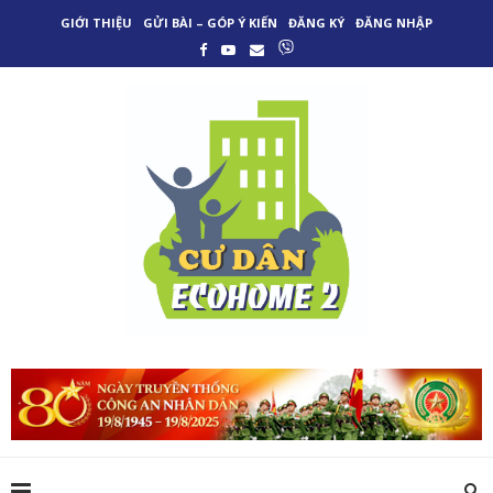
GIỚI THIỆU
GỬI BÀI – GÓP Ý KIẾN
ĐĂNG KÝ
ĐĂNG NHẬP