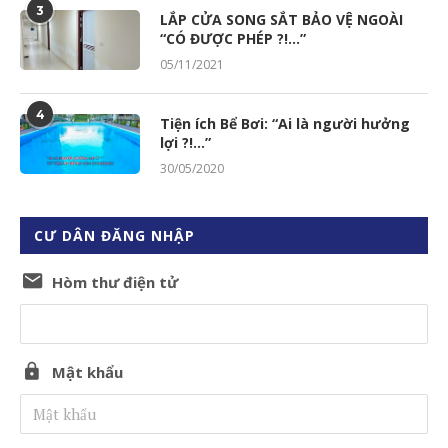
3
LẮP CỬA SONG SẮT BẢO VỆ NGOÀI
“CÓ ĐƯỢC PHÉP ?!…”
05/11/2021
4
Tiện ích Bể Bơi: “Ai là người hưởng
lợi ?!…”
30/05/2020
CƯ DÂN ĐĂNG NHẬP
Hòm thư điện tử
Mật khẩu