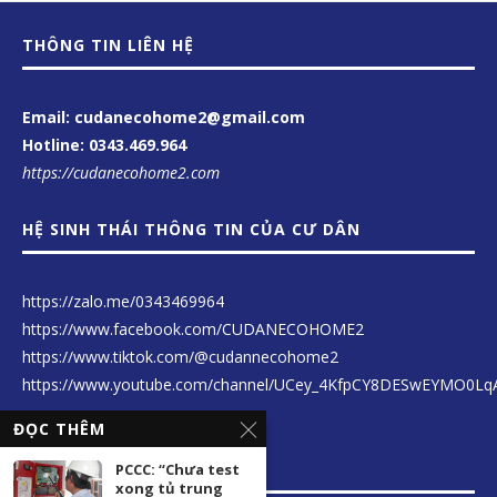
THÔNG TIN LIÊN HỆ
Email: cudanecohome2@gmail.com
Hotline:
0343.469.964
https://cudanecohome2.com
HỆ SINH THÁI THÔNG TIN CỦA CƯ DÂN
https://zalo.me/0343469964
https://www.facebook.com/CUDANECOHOME2
https://www.tiktok.com/@cudannecohome2
https://www.youtube.com/channel/UCey_4KfpCY8DESwEYMO0Lq
ĐỌC THÊM
LIÊN KẾT THÔNG TIN
PCCC: “Chưa test
xong tủ trung