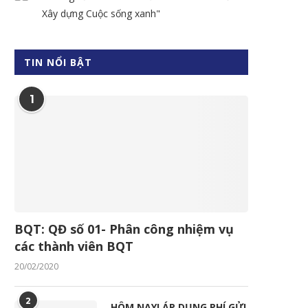
Xây dựng Cuộc sống xanh"
TIN NỔI BẬT
1
BQT: QĐ số 01- Phân công nhiệm vụ
các thành viên BQT
20/02/2020
2
HÔM NAY! ÁP DỤNG PHÍ GỬI