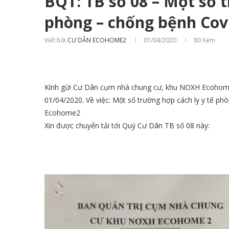
BQT: TB số 08 – Một số t
phòng – chống bệnh Covi
Viết bởi
CƯ DÂN ECOHOME2
01/04/2020
80
Xem
Kính gửi Cư Dân cụm nhà chung cư, khu NOXH Ecohom
01/04/2020. Về việc: Một số trường hợp cách ly y tế p
Ecohome2
Xin được chuyển tải tới Quý Cư Dân TB số 08 này: