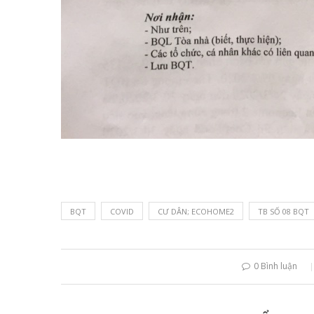
BQT
COVID
CƯ DÂN; ECOHOME2
TB SỐ 08 BQT
0 Bình luận