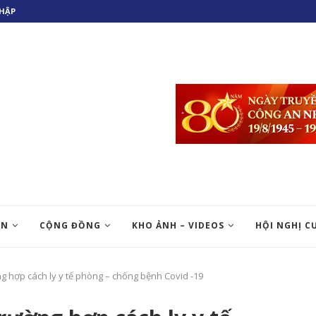
HẬP
ỆN
CỘNG ĐỒNG
KHO ẢNH – VIDEOS
HỘI NGHỊ C
ng hợp cách ly y tế phòng – chống bệnh Covid -19