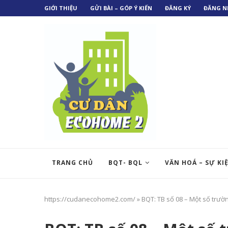
GIỚI THIỆU
GỬI BÀI – GÓP Ý KIẾN
ĐĂNG KÝ
ĐĂNG N
TRANG CHỦ
BQT- BQL
VĂN HOÁ – SỰ KI
https://cudanecohome2.com/
»
BQT: TB số 08 – Một số trườ