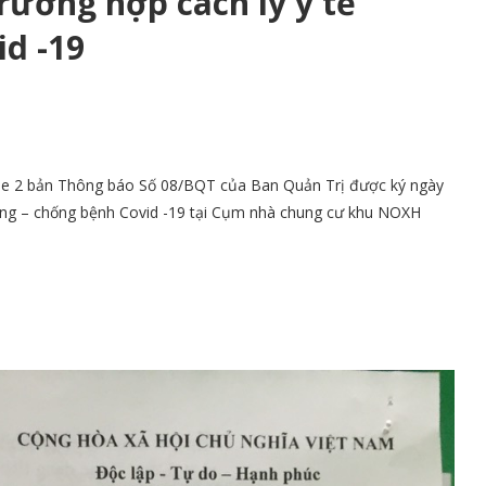
rường hợp cách ly y tế
d -19
e 2 bản Thông báo Số 08/BQT của Ban Quản Trị được ký ngày
hòng – chống bệnh Covid -19 tại Cụm nhà chung cư khu NOXH